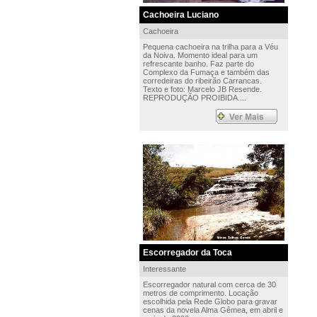
Cachoeira Luciano
Cachoeira
Pequena cachoeira na trilha para a Véu
da Noiva. Momento ideal para um
refrescante banho. Faz parte do
Complexo da Fumaça e também das
corredeiras do ribeirão Carrancas.
Texto e foto: Marcelo JB Resende.
REPRODUÇÃO PROIBIDA....
Escorregador da Toca
Interessante
Escorregador natural com cerca de 30
metros de comprimento. Locação
escolhida pela Rede Globo para gravar
cenas da novela Alma Gêmea, em abril e