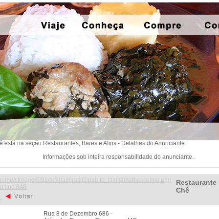
ê está na seção Restaurantes, Bares e Afins - Detalhes do Anunciante
Informações sob inteira responsabilidade do anunciante.
home/storage/0/9a/ac/idasbrasil2/public_html/detalhescomer.php
Restaurante 
n line
848
Chê
>
Rua 8 de Dezembro 686 -