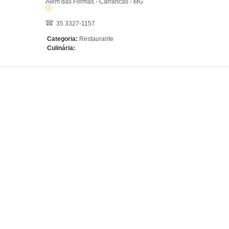
Além das Formas - Carrancas - MG
35 3327-1157
Categoria:
Restaurante
Culinária: