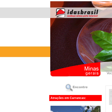
Voc
/
o
Atrações em Carrancas:
"