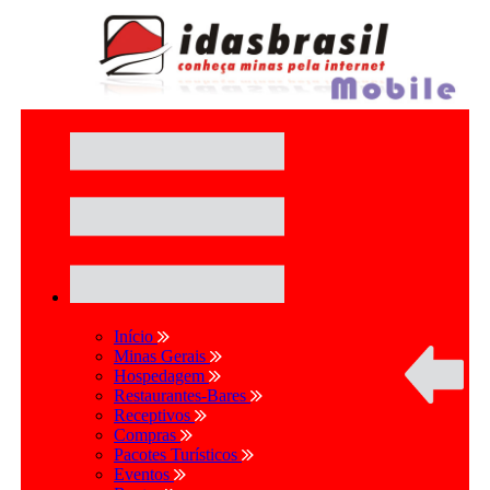
Início
Minas Gerais
Hospedagem
Restaurantes-Bares
Receptivos
Compras
Pacotes Turísticos
Eventos