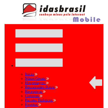
Início
Minas Gerais
Hospedagem
Restaurantes-Bares
Receptivos
Compras
Pacotes Turísticos
Eventos