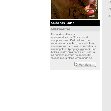
D
H
S
Salão das Fadas
Gruta/cavernas
É o sexto salão, com
aproximadamente 33 metros de
comprimento e 15 de altura. Tem
importância científica, pois nele foram
encontrados os ossos fossilizados de
um megatério (preguiça gigante). Sua
beleza foi descrita por Peter Lund, já
na primeira metade do século XIX:
"nunca meus olhos viram nada de...