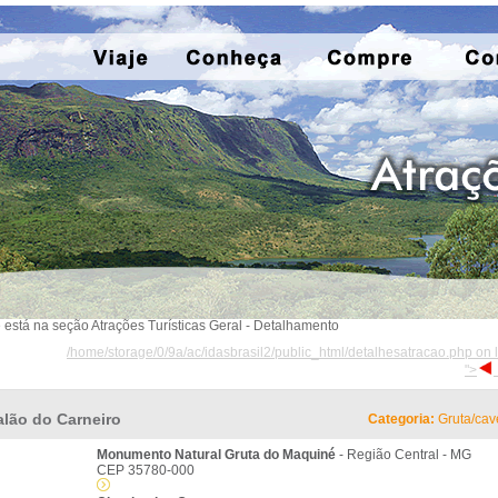
 está na seção Atrações Turísticas Geral - Detalhamento
/home/storage/0/9a/ac/idasbrasil2/public_html/detalhesatracao.php on 
">
alão do Carneiro
Categoria:
Gruta/cav
Monumento Natural Gruta do Maquiné
- Região Central - MG
CEP 35780-000