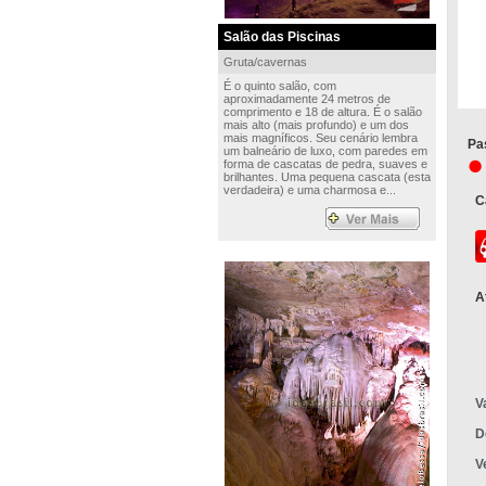
Salão das Piscinas
Gruta/cavernas
É o quinto salão, com
aproximadamente 24 metros de
comprimento e 18 de altura. É o salão
mais alto (mais profundo) e um dos
mais magníficos. Seu cenário lembra
Pa
um balneário de luxo, com paredes em
forma de cascatas de pedra, suaves e
brilhantes. Uma pequena cascata (esta
verdadeira) e uma charmosa e...
C
A
V
D
V