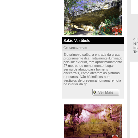
É 
qu
Salão Vestíbulo
le
im
Gruta/cavernas
Te
É o primeiro salão, a entrada da gruta
propriamente dita. Totalmente iluminado
pela luz exterior, tem aproximadamente
27 metros de comprimento. Lugar
serviu de abrigo para homens
ancestrais, como atestam as pinturas
rupestres. Não há indícios nem
vestígios de presença humana remota
no interior da gr...