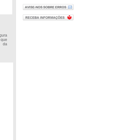
gura
 que
e da