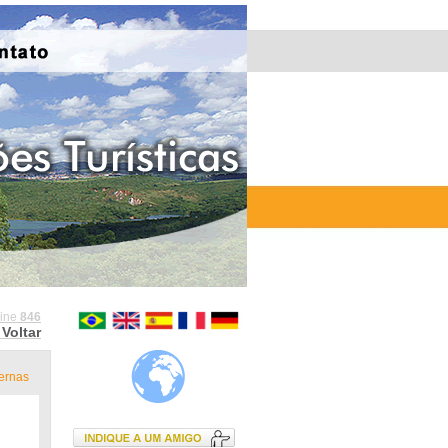
line
846
Voltar
ernas