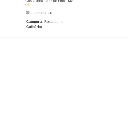
Cascatinha - Juiz de Fora - MG
32 3313-8218
Categoria:
Restaurante
Culinária: