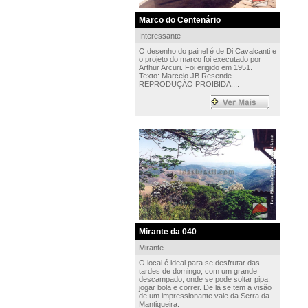
Marco do Centenário
Interessante
O desenho do painel é de Di Cavalcanti e
o projeto do marco foi executado por
Arthur Arcuri. Foi erigido em 1951.
Texto: Marcelo JB Resende.
REPRODUÇÃO PROIBIDA....
Mirante da 040
Mirante
O local é ideal para se desfrutar das
tardes de domingo, com um grande
descampado, onde se pode soltar pipa,
jogar bola e correr. De lá se tem a visão
de um impressionante vale da Serra da
Mantiqueira.