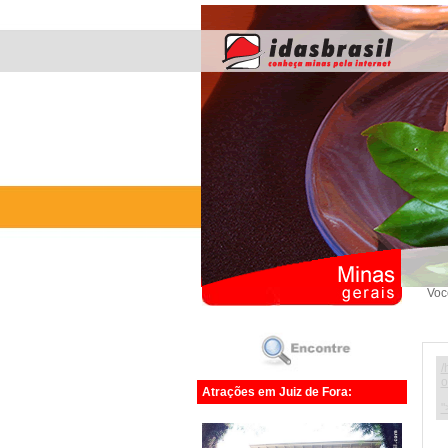
Voc
/
o
Atrações em Juiz de Fora:
"