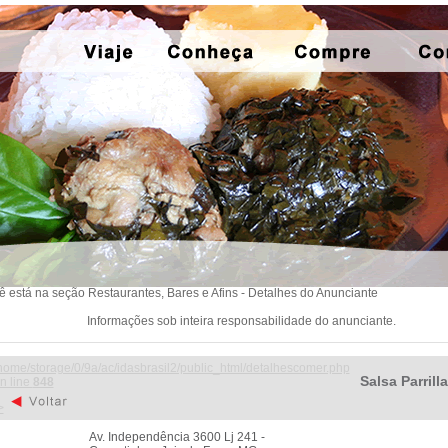
ê está na seção Restaurantes, Bares e Afins - Detalhes do Anunciante
Informações sob inteira responsabilidade do anunciante.
home/storage/0/9a/ac/idasbrasil2/public_html/detalhescomer.php
Salsa Parrilla
n line
848
>
Av. Independência 3600 Lj 241 -