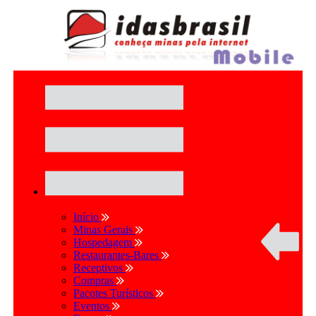
Início
Minas Gerais
Hospedagem
Restaurantes-Bares
Receptivos
Compras
Pacotes Turísticos
Eventos