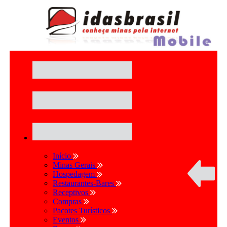
Início
Minas Gerais
Hospedagem
Restaurantes-Bares
Receptivos
Compras
Pacotes Turísticos
Eventos