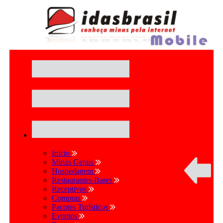
Início
Minas Gerais
Hospedagem
Restaurantes-Bares
Receptivos
Compras
Pacotes Turísticos
Eventos