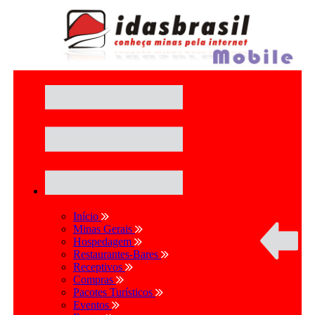
Início
Minas Gerais
Hospedagem
Restaurantes-Bares
Receptivos
Compras
Pacotes Turísticos
Eventos