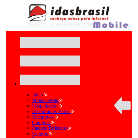
Início
Minas Gerais
Hospedagem
Restaurantes-Bares
Receptivos
Compras
Pacotes Turísticos
Eventos