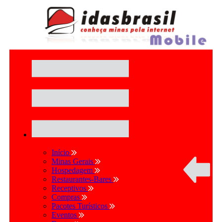
Início
Minas Gerais
Hospedagem
Restaurantes-Bares
Receptivos
Compras
Pacotes Turísticos
Eventos