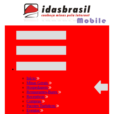
Início
Minas Gerais
Hospedagem
Restaurantes-Bares
Receptivos
Compras
Pacotes Turísticos
Eventos