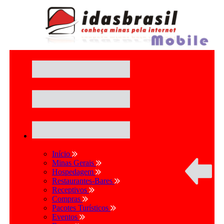
Início
Minas Gerais
Hospedagem
Restaurantes-Bares
Receptivos
Compras
Pacotes Turísticos
Eventos