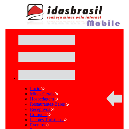
Início
Minas Gerais
Hospedagem
Restaurantes-Bares
Receptivos
Compras
Pacotes Turísticos
Eventos