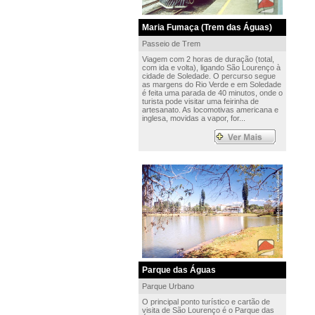
Maria Fumaça (Trem das Águas)
Passeio de Trem
Viagem com 2 horas de duração (total,
com ida e volta), ligando São Lourenço à
cidade de Soledade. O percurso segue
as margens do Rio Verde e em Soledade
é feita uma parada de 40 minutos, onde o
turista pode visitar uma feirinha de
artesanato. As locomotivas americana e
inglesa, movidas a vapor, for...
Parque das Águas
Parque Urbano
O principal ponto turístico e cartão de
visita de São Lourenço é o Parque das