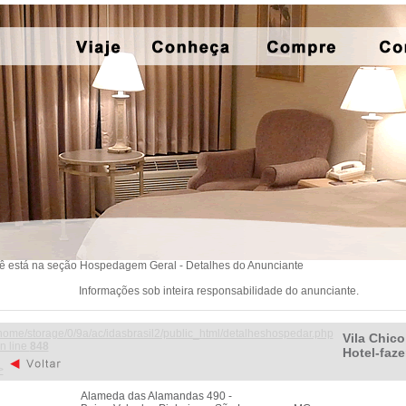
ê está na seção Hospedagem Geral - Detalhes do Anunciante
Informações sob inteira responsabilidade do anunciante.
home/storage/0/9a/ac/idasbrasil2/public_html/detalheshospedar.php
Vila Chico
n line
848
Hotel-faz
>
Alameda das Alamandas 490 -