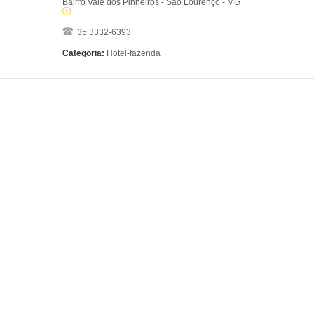
Bairro Vale dos Pinheiros - São Lourenço - MG
35 3332-6393
Categoria:
Hotel-fazenda