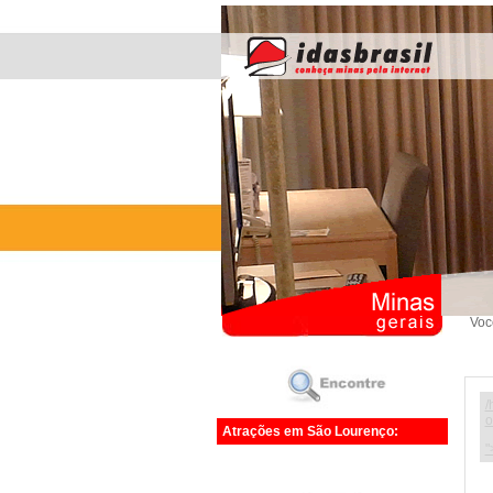
Voc
/
o
Atrações em São Lourenço:
"