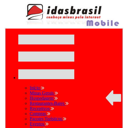
Início
Minas Gerais
Hospedagem
Restaurantes-Bares
Receptivos
Compras
Pacotes Turísticos
Eventos