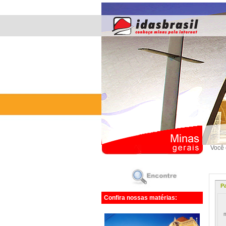
Você 
Pa
Confira nossas matérias:
É
m