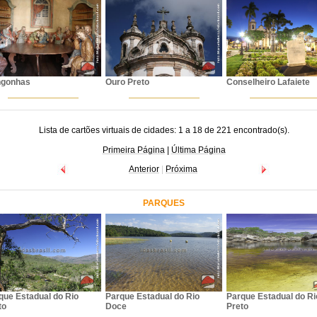
gonhas
Ouro Preto
Conselheiro Lafaiete
Lista de cartões virtuais de cidades: 1 a 18 de 221 encontrado(s).
Primeira Página
|
Última Página
Anterior
|
Próxima
PARQUES
que Estadual do Rio
Parque Estadual do Rio
Parque Estadual do Ri
to
Doce
Preto