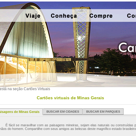
está na seção Cartões Virtuais
Cartões virtuais de Minas Gerais
isagens de Minas Gerais
BUSCAR EM CIDADES
BUSCAR EM PARQUES
 fácil se maravilhar com as paisagens mineiras, sejam elas naturais ou construídas p
ãos do homem. Compartilhe com seus amigos as belezas deste magnífico estado brasileiro