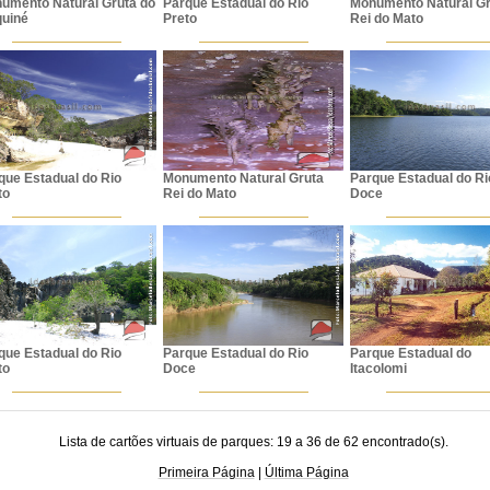
umento Natural Gruta do
Parque Estadual do Rio
Monumento Natural Gr
uiné
Preto
Rei do Mato
que Estadual do Rio
Monumento Natural Gruta
Parque Estadual do Ri
to
Rei do Mato
Doce
que Estadual do Rio
Parque Estadual do Rio
Parque Estadual do
to
Doce
Itacolomi
Lista de cartões virtuais de parques: 19 a 36 de 62 encontrado(s).
Primeira Página
|
Última Página