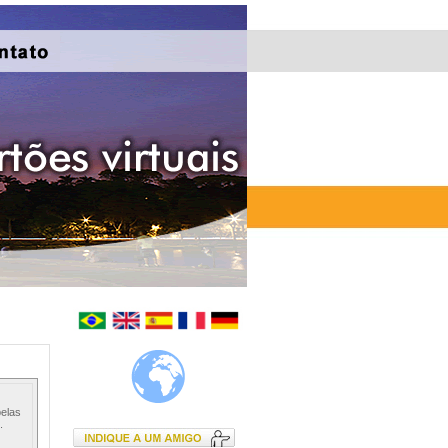
elas
.