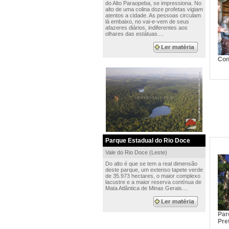
do Alto Paraopeba, se impressiona. No
alto de uma colina doze profetas vigiam
atentos a cidade. As pessoas circulam
lá embaixo, no vai-e-vem de seus
afazeres diários, indiferentes aos
olhares das estátuas....
Con
Parque Estadual do Rio Doce
Vale do Rio Doce (Leste)
Do alto é que se tem a real dimensão
deste parque, um extenso tapete verde
de 35.973 hectares, o maior complexo
lacustre e a maior reserva contínua de
Mata Atlântica de Minas Gerais....
Par
Pre