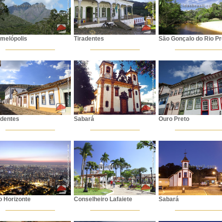
melópolis
Tiradentes
São Gonçalo do Rio Pr
adentes
Sabará
Ouro Preto
o Horizonte
Conselheiro Lafaiete
Sabará