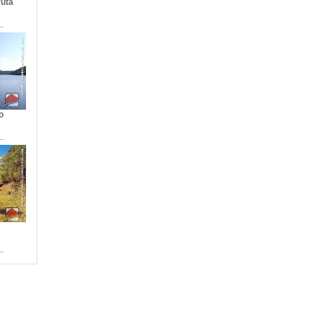
uta
o