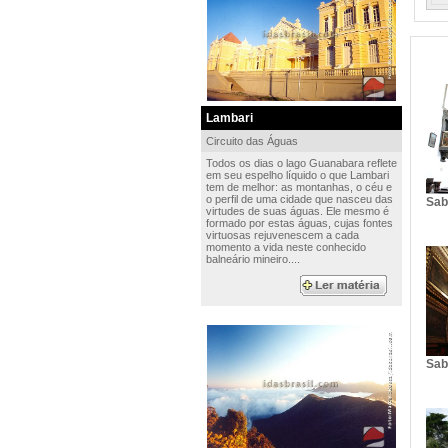
Lambari
Circuito das Águas
Todos os dias o lago Guanabara reflete
em seu espelho líquido o que Lambari
tem de melhor: as montanhas, o céu e
o perfil de uma cidade que nasceu das
Sab
virtudes de suas águas. Ele mesmo é
formado por estas águas, cujas fontes
virtuosas rejuvenescem a cada
momento a vida neste conhecido
balneário mineiro....
Sab