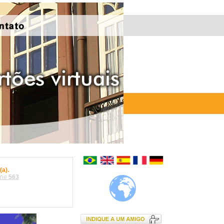
a).
ine
563