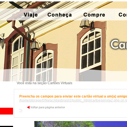
Você está na seção Cartões Virtuais
Preencha os campos para enviar este cartão virtual a um(a) amigo(
/home/storage/0/9a/ac/idasbrasil2/public_html/cartoesenvia2.php on l
">