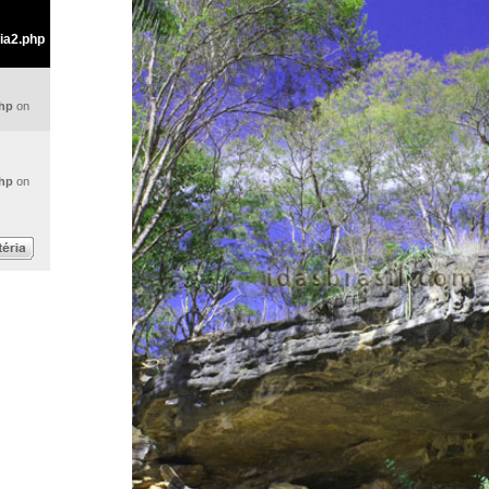
ia2.php
php
on
php
on