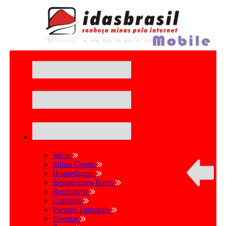
Início
Minas Gerais
Hospedagem
Restaurantes-Bares
Receptivos
Compras
Pacotes Turísticos
Eventos