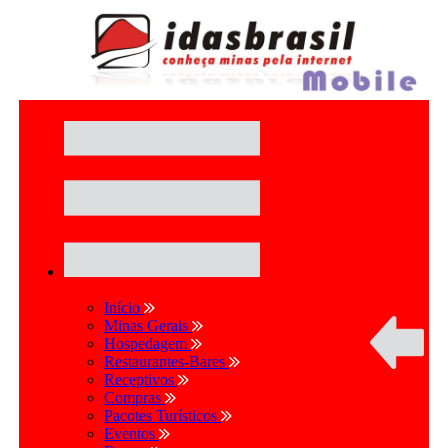
Início
Minas Gerais
Hospedagem
Restaurantes-Bares
Receptivos
Compras
Pacotes Turísticos
Eventos