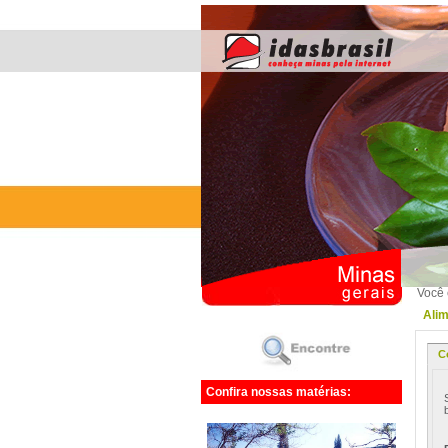
Você 
Alim
C
Confira nossas matérias: