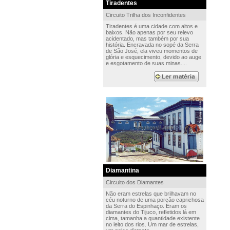
Tiradentes
Circuito Trilha dos Inconfidentes
Tiradentes é uma cidade com altos e
baixos. Não apenas por seu relevo
acidentado, mas também por sua
história. Encravada no sopé da Serra
de São José, ela viveu momentos de
glória e esquecimento, devido ao auge
e esgotamento de suas minas....
Diamantina
Circuito dos Diamantes
Não eram estrelas que brilhavam no
céu noturno de uma porção caprichosa
da Serra do Espinhaço. Eram os
diamantes do Tijuco, refletidos lá em
cima, tamanha a quantidade existente
no leito dos rios. Um mar de estrelas,