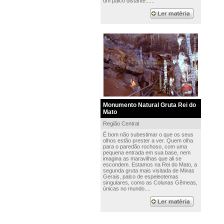
um palco distante......
Monumento Natural Gruta Rei do
Mato
Região Central
É bom não subestimar o que os seus
olhos estão prester a ver. Quem olha
para o paredão rochoso, com uma
pequena entrada em sua base, nem
imagina as maravilhas que ali se
escondem. Estamos na Rei do Mato, a
segunda gruta mais visitada de Minas
Gerais, palco de espeleotemas
singulares, como as Colunas Gêmeas,
únicas no mundo....