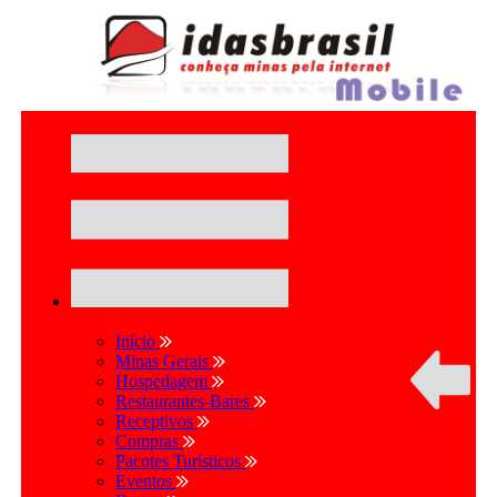
Início
Minas Gerais
Hospedagem
Restaurantes-Bares
Receptivos
Compras
Pacotes Turísticos
Eventos