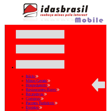
Início
Minas Gerais
Hospedagem
Restaurantes-Bares
Receptivos
Compras
Pacotes Turísticos
Eventos