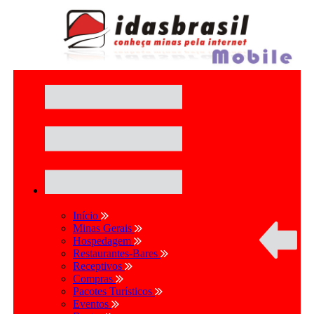
Início
Minas Gerais
Hospedagem
Restaurantes-Bares
Receptivos
Compras
Pacotes Turísticos
Eventos