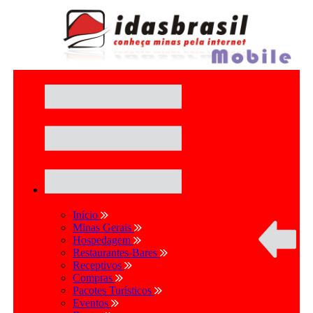
Início
Minas Gerais
Hospedagem
Restaurantes-Bares
Receptivos
Compras
Pacotes Turísticos
Eventos