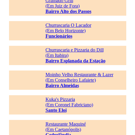
Gramado Grill
(Em Juiz de Fora)
Bairro Alto dos Passos
Churrascaria O Laçador
(Em Belo Horizonte)
Funcionários
Churrascaria e Pizzaria do Dill
(Em Itabira)
Bairro Esplanada da Estação
Moinho Velho Restaurante & Lazer
(Em Conselheiro Lafaiete)
Bairro Almeidas
Kuka's Pizzaria
(Em Coronel Fabriciano)
Santo Eloi
Restaurante Maquiné
(Em Caetanópolis)
Cedrolândia