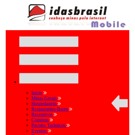
Início
Minas Gerais
Hospedagem
Restaurantes-Bares
Receptivos
Compras
Pacotes Turísticos
Eventos