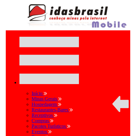
Início
Minas Gerais
Hospedagem
Restaurantes-Bares
Receptivos
Compras
Pacotes Turísticos
Eventos