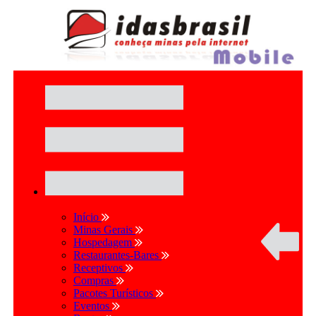
Início
Minas Gerais
Hospedagem
Restaurantes-Bares
Receptivos
Compras
Pacotes Turísticos
Eventos