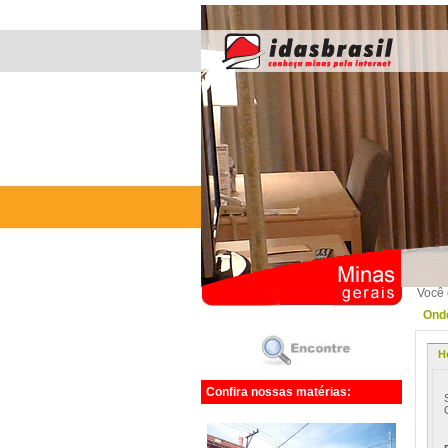
Você 
Onde
H
Confira nossas matérias: