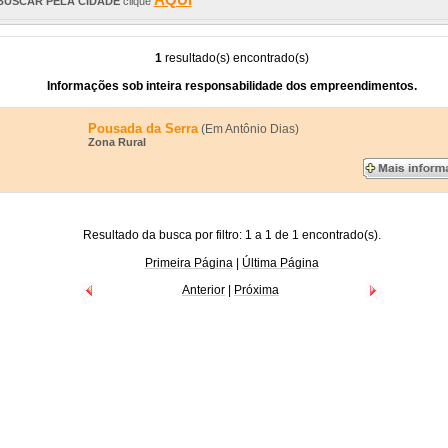
BUSCAR PELA CIDADE
clique
1
resultado(s) encontrado(s)
Informações sob inteira responsabilidade dos empreendimentos.
Pousada da Serra
(Em Antônio Dias)
Zona Rural
Resultado da busca por filtro: 1 a 1 de 1 encontrado(s).
Primeira Página
|
Última Página
Anterior
|
Próxima