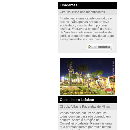
Tiradentes
Circuito Trilha dos Inconfidentes
Tiradentes é uma cidade com altos e
baixos. Não apenas por seu relevo
acidentado, mas também por sua
história. Encravada no sopé da Serra
de São José, ela viveu momentos de
glória e esquecimento, devido ao auge
e esgotamento de suas minas....
Conselheiro Lafaiete
Circuito Villas e Fazendas de Minas
Várias cidades em um só circuito,
todas com um passado dourado em
comum. Assim é a região de
Conselheiro Lafaiete. Reúne histórias
que permaneceram por muito tempo