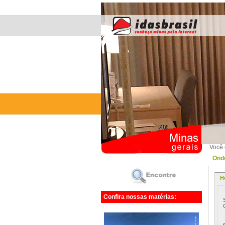
Você 
Onde
H
Confira nossas matérias: