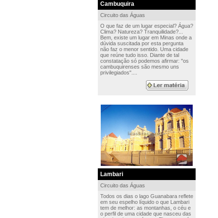
Cambuquira
Circuito das Águas
O que faz de um lugar especial? Água?
Clima? Natureza? Tranquilidade?...
Bem, existe um lugar em Minas onde a
dúvida suscitada por esta pergunta
não faz o menor sentido. Uma cidade
que reúne tudo isso. Diante de tal
constatação só podemos afirmar: "os
cambuquirenses são mesmo uns
privilegiados"....
Lambari
Circuito das Águas
Todos os dias o lago Guanabara reflete
em seu espelho líquido o que Lambari
tem de melhor: as montanhas, o céu e
o perfil de uma cidade que nasceu das