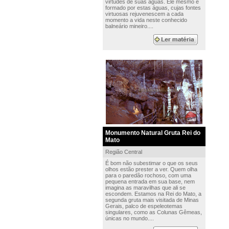
virtudes de suas águas. Ele mesmo é
formado por estas águas, cujas fontes
virtuosas rejuvenescem a cada
momento a vida neste conhecido
balneário mineiro....
Monumento Natural Gruta Rei do
Mato
Região Central
É bom não subestimar o que os seus
olhos estão prester a ver. Quem olha
para o paredão rochoso, com uma
pequena entrada em sua base, nem
imagina as maravilhas que ali se
escondem. Estamos na Rei do Mato, a
segunda gruta mais visitada de Minas
Gerais, palco de espeleotemas
singulares, como as Colunas Gêmeas,
únicas no mundo....