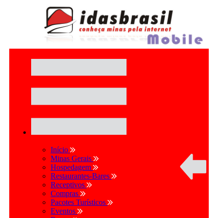
Início
Minas Gerais
Hospedagem
Restaurantes-Bares
Receptivos
Compras
Pacotes Turísticos
Eventos