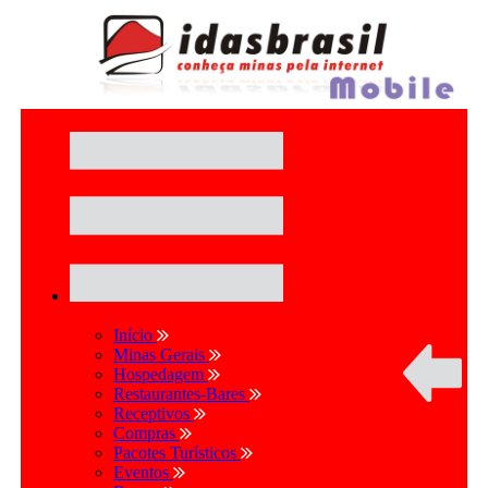
Início
Minas Gerais
Hospedagem
Restaurantes-Bares
Receptivos
Compras
Pacotes Turísticos
Eventos