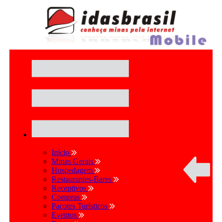
Início
Minas Gerais
Hospedagem
Restaurantes-Bares
Receptivos
Compras
Pacotes Turísticos
Eventos