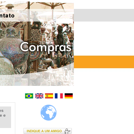
es
e e