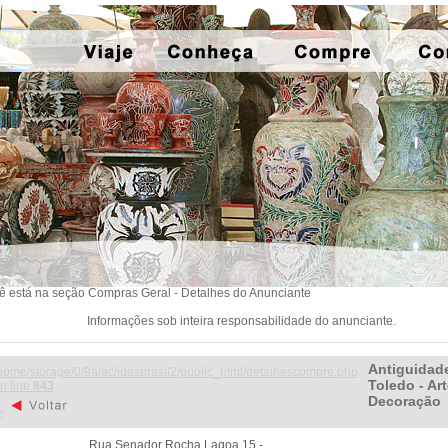
ê está na seção Compras Geral - Detalhes do Anunciante
Informações sob inteira responsabilidade do anunciante.
Antiguidad
home/storage/0/9a/ac/idasbrasil2/public_html/detalhescompre.php
Toledo - Art
n line
843
Decoração
>
Rua Senador Rocha Lagoa 15 -