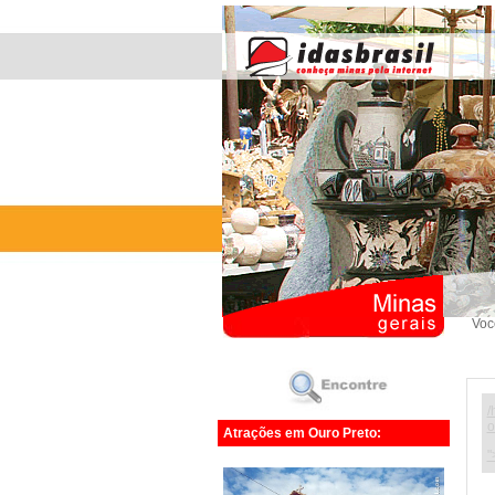
Voc
/
o
Atrações em Ouro Preto:
"