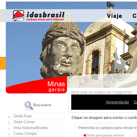
Você está na matéria de Congonhas
Apresentação
S
Onde Ficar
Clique na imagem para enviar o cart
Onde Comer
Vida Noturna/Boates
Preencha os campos para enviar est
Como Chegar