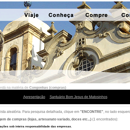
está na matéria de
Congonhas (compras)
Apresentação
Santuário Bom Jesus de Matosinhos
lista aleatória. Para pesquisa detalhada, clique em
"ENCONTRE"
, no lado esquer
gem de compras (lojas, artesanato variado, doces etc...)
(1 encontrados):
ações sob inteira responsabilidade das empresas.