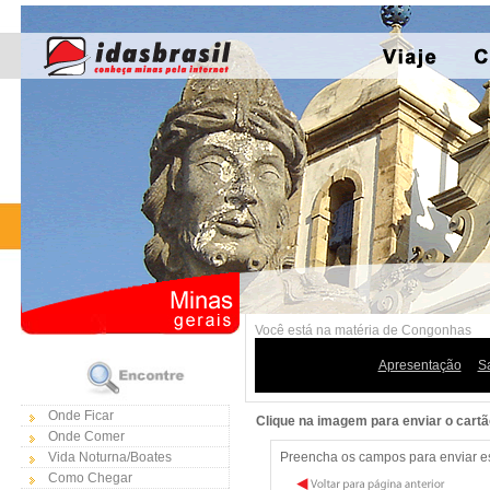
Você está na matéria de Congonhas
Apresentação
S
Onde Ficar
Clique na imagem para enviar o cart
Onde Comer
Vida Noturna/Boates
Preencha os campos para enviar est
Como Chegar