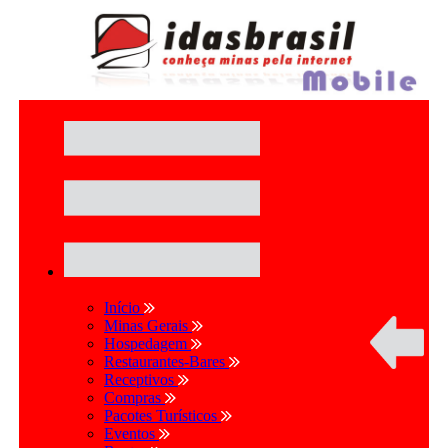
Início
Minas Gerais
Hospedagem
Restaurantes-Bares
Receptivos
Compras
Pacotes Turísticos
Eventos