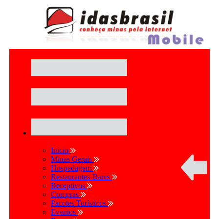
Início
Minas Gerais
Hospedagem
Restaurantes-Bares
Receptivos
Compras
Pacotes Turísticos
Eventos