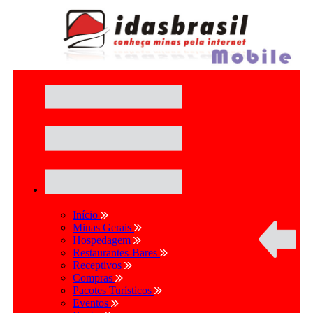
Início
Minas Gerais
Hospedagem
Restaurantes-Bares
Receptivos
Compras
Pacotes Turísticos
Eventos