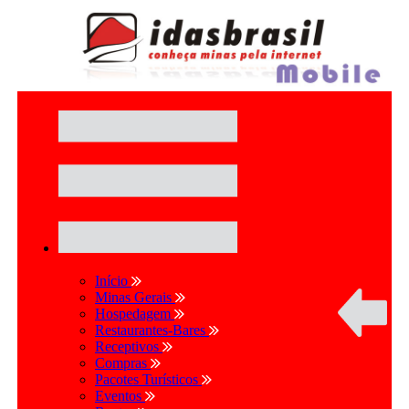
Início
Minas Gerais
Hospedagem
Restaurantes-Bares
Receptivos
Compras
Pacotes Turísticos
Eventos