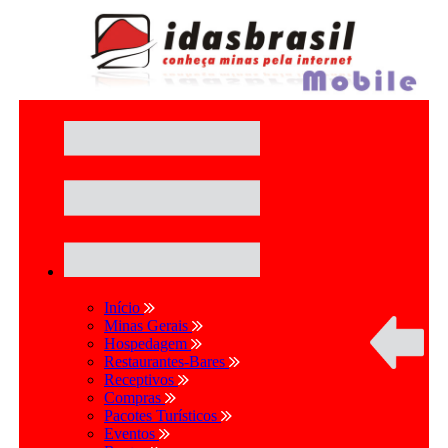
Início
Minas Gerais
Hospedagem
Restaurantes-Bares
Receptivos
Compras
Pacotes Turísticos
Eventos