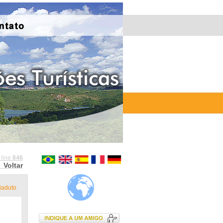
 line
846
Voltar
iaduto