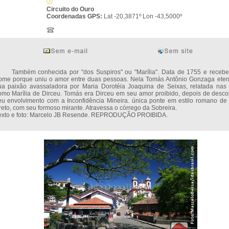
Circuito do Ouro
Coordenadas GPS:
Lat -20,3871º Lon -43,5000º
ambém conhecida por "dos Suspiros" ou "Marília". Data de 1755 e recebe
ome porque uniu o amor entre duas pessoas. Nela Tomás Antônio Gonzaga eter
ua paixão avassaladora por Maria Dorotéia Joaquina de Seixas, relatada nas 
omo Marília de Dirceu. Tomás era Dirceu em seu amor proibido, depois de desco
eu envolvimento com a Inconfidência Mineira. única ponte em estilo romano de
reto, com seu formoso mirante. Atravessa o córrego da Sobreira.
exto e foto: Marcelo JB Resende. REPRODUÇÃO PROIBIDA.