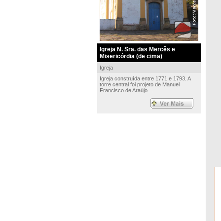
Igreja N. Sra. das Mercês e
Misericórdia (de cima)
Igreja
Igreja construída entre 1771 e 1793. A
torre central foi projeto de Manuel
Francisco de Araújo....