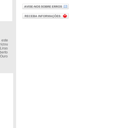
 este
nizou
Liras
berto
 Ouro