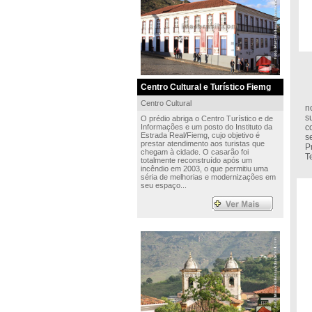
Centro Cultural e Turístico Fiemg
T
Centro Cultural
n
s
O prédio abriga o Centro Turístico e de
Informações e um posto do Instituto da
c
Estrada Real/Fiemg, cujo objetivo é
s
prestar atendimento aos turistas que
P
chegam à cidade. O casarão foi
T
totalmente reconstruído após um
incêndio em 2003, o que permitiu uma
séria de melhorias e modernizações em
seu espaço...