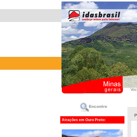
Voc
P
Atrações em Ouro Preto: