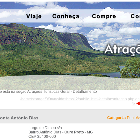
ê está na seção Atrações Turísticas Geral - Detalhamento
/home/storage/0/9a/ac/idasbrasil2/public_html/detalhesatracao.php on
">
onte Antônio Dias
Categoria:
Ponte/v
Largo de Dirceu s/n -
Bairro Antônio Dias -
Ouro Preto
- MG
CEP 35400-000