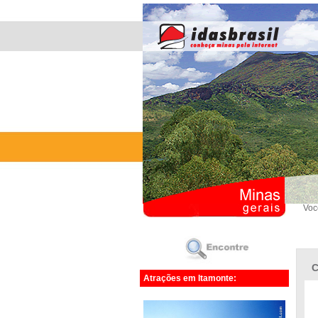
Voc
C
Atrações em Itamonte: