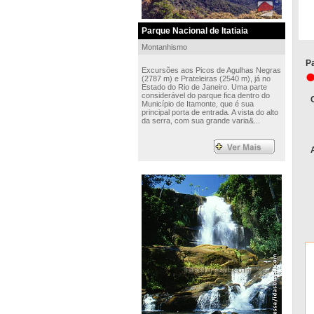
Parque Nacional de Itatiaia
Montanhismo
Pa
Excursões aos Picos de Agulhas Negras
(2787 m) e Prateleiras (2540 m), já no
Estado do Rio de Janeiro. Uma parte
considerável do parque fica dentro do
Município de Itamonte, que é sua
principal porta de entrada. A vista do alto
da serra, com sua grande varia&...