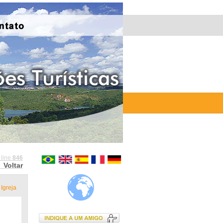
 line
846
Voltar
Igreja