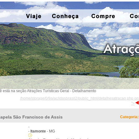
ê está na seção Atrações Turísticas Geral - Detalhamento
/home/storage/0/9a/ac/idasbrasil2/public_html/detalhesatracao.php on
">
apela São Francisco de Assis
Categoria:
-
-
Itamonte
- MG