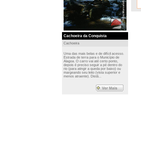
Cachoeira da Conquista
Cachoeira
Uma das mais belas e de difícil acesso.
Estrada de terra para o Município de
Alagoa. O carro vai até certo ponto,
depois é preciso seguir a pé dentro do
rio (para atingir a queda por baixo) ou
margeando seu leito (vista superior e
menos atraente). Distâ...