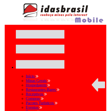
Início
Minas Gerais
Hospedagem
Restaurantes-Bares
Receptivos
Compras
Pacotes Turísticos
Eventos