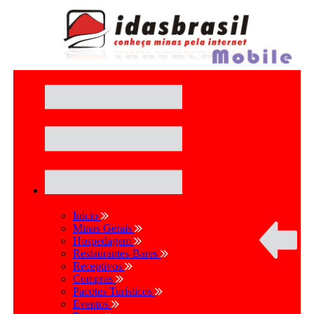
Início
Minas Gerais
Hospedagem
Restaurantes-Bares
Receptivos
Compras
Pacotes Turísticos
Eventos