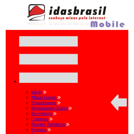
Início
Minas Gerais
Hospedagem
Restaurantes-Bares
Receptivos
Compras
Pacotes Turísticos
Eventos