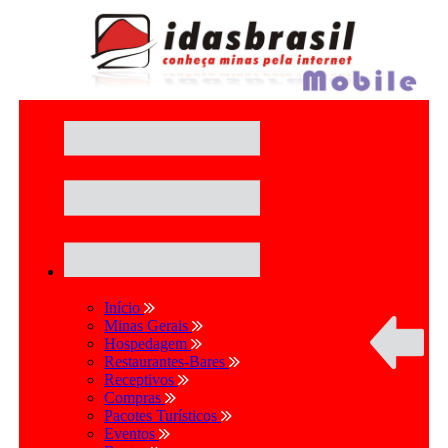
Início
Minas Gerais
Hospedagem
Restaurantes-Bares
Receptivos
Compras
Pacotes Turísticos
Eventos