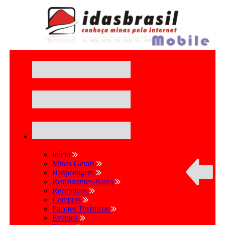
Início
Minas Gerais
Hospedagem
Restaurantes-Bares
Receptivos
Compras
Pacotes Turísticos
Eventos