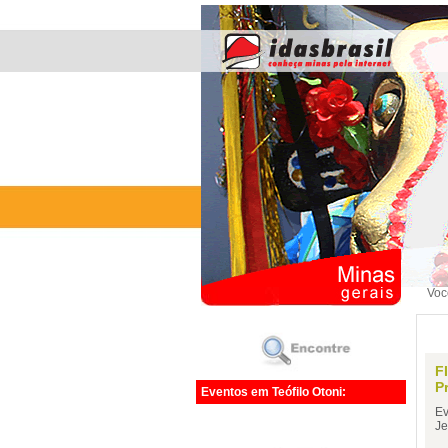
Voc
F
P
Eventos em Teófilo Otoni:
Ev
Je