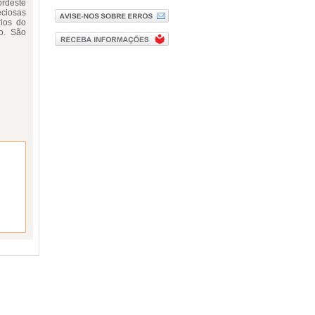
ordeste
ciosas
rios do
ro. São