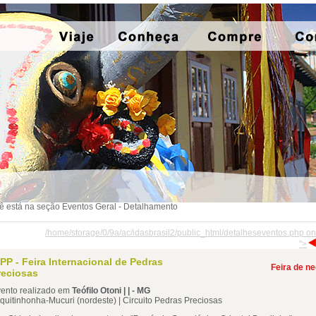
ê está na seção Eventos Geral - Detalhamento
/home/storage/0/9a/ac/idasbrasil2/public_html/detalheseventos.php on
">
IPP - Feira Internacional de Pedras
Feira de n
reciosas
ento realizado em
Teófilo Otoni | | - MG
quitinhonha-Mucuri (nordeste) | Circuito Pedras Preciosas