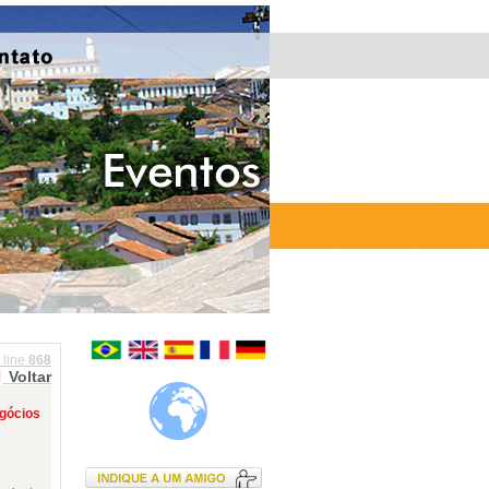
 line
868
Voltar
egócios