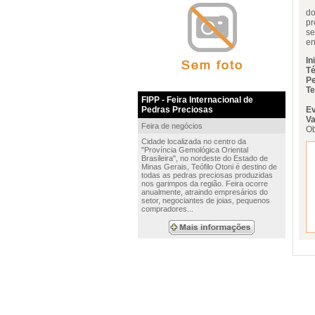
Ci
do
pr
se
en
In
Té
Pe
Te
FIPP - Feira Internacional de
Pedras Preciosas
Ev
Va
Feira de negócios
Ob
Cidade localizada no centro da
"Província Gemológica Oriental
Brasileira", no nordeste do Estado de
Minas Gerais, Teófilo Otoni é destino de
todas as pedras preciosas produzidas
nos garimpos da região. Feira ocorre
anualmente, atraindo empresários do
setor, negociantes de joias, pequenos
compradores...