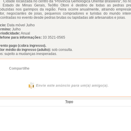
dade localizada no centro da "Província Gemológica Oriental Brasileira", no n
 Estado de Minas Gerais, Teófilo Otoni é destino de todas as pedras pre
oduzidas nos garimpos da região. Feira ocorre anualmente, atraindo empresá
tor, negociantes de joias, pequenos compradores e turistas do mundo intei
contradas no evento desde pedras brutas ou lapidadas até artesanatos e joias.
icio:
Data móvel Julho
rmino:
Julho
riodicidade:
Anual
lefone para informações:
33 3521-0565
ento pago (cobra ingresso).
lor médio do ingresso (adulto):
sob consulta.
s: sujeito a mudanças inesperadas.
Compartilhe
Topo